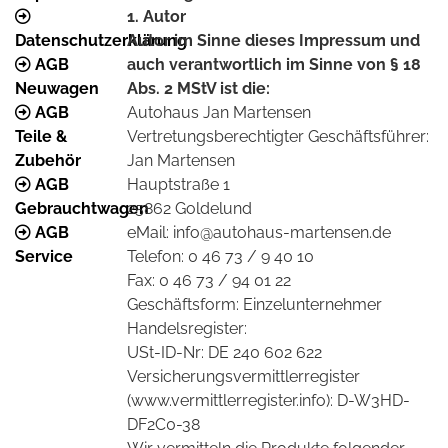
1. Autor
Datenschutzerklärung
Autor im Sinne dieses Impressum und
AGB
auch verantwortlich im Sinne von § 18
Neuwagen
Abs. 2 MStV ist die:
AGB
Autohaus Jan Martensen
Teile &
Vertretungsberechtigter Geschäftsführer:
Zubehör
Jan Martensen
AGB
Hauptstraße 1
Gebrauchtwagen
25862 Goldelund
AGB
eMail: info@autohaus-martensen.de
Service
Telefon: 0 46 73 / 9 40 10
Fax: 0 46 73 / 94 01 22
Geschäftsform: Einzelunternehmer
Handelsregister:
USt-ID-Nr: DE 240 602 622
Versicherungsvermittlerregister
(www.vermittlerregister.info): D-W3HD-
DF2C0-38