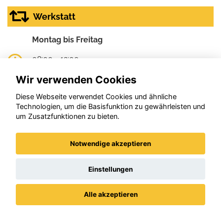
Werkstatt
Montag bis Freitag
08:00 - 12:00
13:00 - 18:00
Wir verwenden Cookies
Tankstelle
Diese Webseite verwendet Cookies und ähnliche
Technologien, um die Basisfunktion zu gewährleisten und
um Zusatzfunktionen zu bieten.
Montag bis Freitag
06:30 - 20:00 Uhr
Notwendige akzeptieren
Samstag
Einstellungen
07:30 - 20:00 Uhr
Sonntag
Alle akzeptieren
Datenschutz
Impressum / AGBs
08:00 - 20:00 Uhr