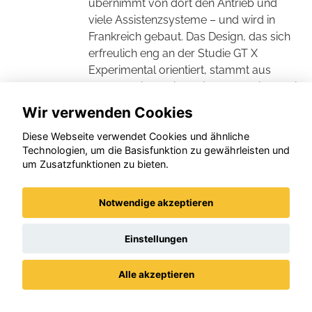
übernimmt von dort den Antrieb und
viele Assistenzsysteme – und wird in
Frankreich gebaut. Das Design, das sich
erfreulich eng an der Studie GT X
Experimental orientiert, stammt aus
Rüsselsheim“, heißt es in dem Bericht. „Mit
einer digitalen Bildschirmlandschaft hinter
Wir verwenden Cookies
dem Lenkrad und den erfreulich
reduzierten Tastenleisten wirkt der Mokka
Diese Webseite verwendet Cookies und ähnliche
Technologien, um die Basisfunktion zu gewährleisten und
erfrischend modern. Und er transportiert
um Zusatzfunktionen zu bieten.
den sportlichen Anspruch des
Außendesigns bis in die Kabine: Für ein
SUV ist er ungewöhnlich flach, rund zwölf
Notwendige akzeptieren
Zentimeter niedriger als das
Vorgängermodell, und er bietet auch
Einstellungen
eine entsprechend niedrige Fahrposition
in relativ stark konturierten Sitzen. Und
Alle akzeptieren
das, obwohl im Unterboden sogar noch
Datenschutz
Impressum / AGBs
der Platz für die Akkus der Elektroversion