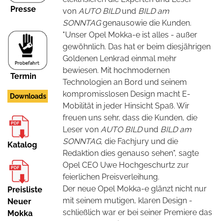
Presse
von
AUTO BILD
und
BILD am
SONNTAG
genausowie die Kunden.
"Unser Opel Mokka-e ist alles - außer
gewöhnlich. Das hat er beim diesjährigen
Goldenen Lenkrad einmal mehr
bewiesen. Mit hochmodernen
Termin
Technologien an Bord und seinem
kompromisslosen Design macht E-
Downloads
Mobilität in jeder Hinsicht Spaß. Wir
freuen uns sehr, dass die Kunden, die
Leser von
AUTO BILD
und
BILD am
SONNTAG,
die Fachjury und die
Katalog
Redaktion dies genauso sehen", sagte
Opel CEO Uwe Hochgeschurtz zur
feierlichen Preisverleihung.
Der neue Opel Mokka-e glänzt nicht nur
Preisliste
mit seinem mutigen, klaren Design -
Neuer
schließlich war er bei seiner Premiere das
Mokka