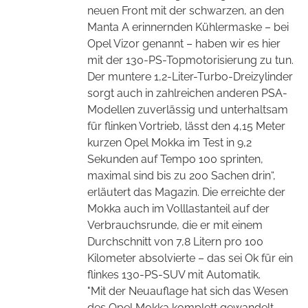
neuen Front mit der schwarzen, an den
Manta A erinnernden Kühlermaske – bei
Opel Vizor genannt – haben wir es hier
mit der 130-PS-Topmotorisierung zu tun.
Der muntere 1,2-Liter-Turbo-Dreizylinder
sorgt auch in zahlreichen anderen PSA-
Modellen
zuverlässig
und unterhaltsam
für flinken Vortrieb, lässt den 4,15 Meter
kurzen Opel Mokka im Test in 9,2
Sekunden auf Tempo 100 sprinten,
maximal sind bis zu 200 Sachen drin“,
erläutert das Magazin.
Die erreichte der
Mokka auch im Volllastanteil auf der
Verbrauchsrunde, die er mit einem
Durchschnitt von 7,8 Litern pro 100
Kilometer absolvierte – das sei Ok für ein
flinkes 130-PS-SUV mit Automatik.
"Mit der Neuauflage hat sich das Wesen
des Opel Mokka komplett gewandelt.