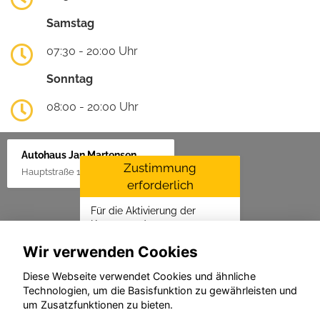
Samstag
07:30 - 20:00 Uhr
Sonntag
08:00 - 20:00 Uhr
Autohaus Jan Martensen
Zustimmung
Hauptstraße 1, 25862 Goldelund
erforderlich
Für die Aktivierung der
Karten- und
Navigationsdienste ist Ihre
Wir verwenden Cookies
Zustimmung zu den
Datenschutzrichtlinien vom
Diese Webseite verwendet Cookies und ähnliche
Drittanbieter Google LLC
Technologien, um die Basisfunktion zu gewährleisten und
erforderlich.
um Zusatzfunktionen zu bieten.
Zustimmen und