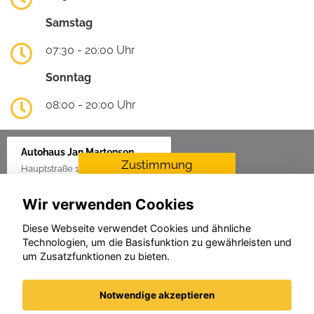
Samstag
07:30 - 20:00 Uhr
Sonntag
08:00 - 20:00 Uhr
Autohaus Jan Martensen
Zustimmung
Hauptstraße 1, 25862 Goldelund
erforderlich
Wir verwenden Cookies
Für die Aktivierung der
Karten- und
Diese Webseite verwendet Cookies und ähnliche
Navigationsdienste ist Ihre
Technologien, um die Basisfunktion zu gewährleisten und
Zustimmung zu den
um Zusatzfunktionen zu bieten.
Datenschutzrichtlinien vom
Drittanbieter Google LLC
erforderlich.
Notwendige akzeptieren
Zustimmen und