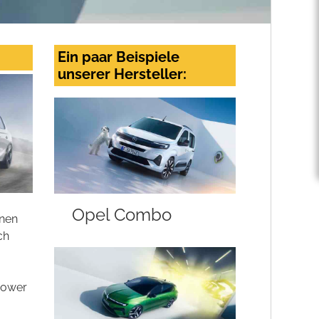
Ein paar Beispiele
unserer Hersteller:
Opel Combo
enen
ch
Power