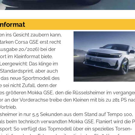
informat
n ins Gesicht zaubern kann,
starken Corsa GSE erst recht
 (Ausgabe 20/2026) bei der
rt im Kleinformat biete.
 Leergewicht: Das klinge im
Standardsprint, aber auch
e das neue Sportmodell des
sei nicht Zufall, denn der
 des größeren Mokka GSE, den die Rüsselsheimer im vergang
or an der Vorderachse treibe den Kleinen mit bis zu 281 PS na
ortrieb.
selsheimer in nur 5,5 Sekunden aus dem Stand auf Tempo 100,
als beim technisch verwandten Mokka GSE. Flaniert wird die 
port: So verfügt das Topmodell über ein spezielles Torsen-