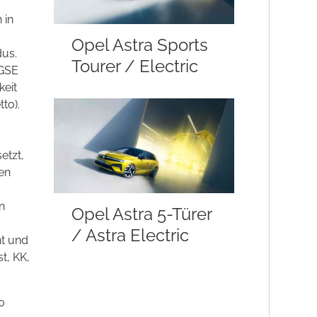
 in
Opel Astra Sports
dus.
Tourer / Electric
 GSE
keit
to).
etzt,
en
n
Opel Astra 5-Türer
/ Astra Electric
ht und
t, KK,
0