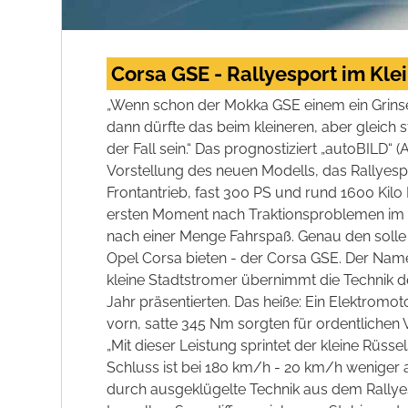
Corsa GSE - Rallyesport im Kle
„Wenn schon der Mokka GSE einem ein Grinse
dann dürfte das beim kleineren, aber gleich 
der Fall sein.“ Das prognostiziert „autoBILD“
Vorstellung des neuen Modells, das Rallyespo
Frontantrieb, fast 300 PS und rund 1600 Kilo
ersten Moment nach Traktionsproblemen im 
nach einer Menge Fahrspaß. Genau den soll
Opel Corsa bieten - der Corsa GSE. Der Name 
kleine Stadtstromer übernimmt die Technik
Jahr präsentierten. Das heiße: Ein Elektromot
vorn, satte 345 Nm sorgten für ordentlichen V
„Mit dieser Leistung sprintet der kleine Rüs
Schluss ist bei 180 km/h - 20 km/h weniger 
durch ausgeklügelte Technik aus dem Rallyes