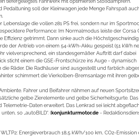
ein tiefergelegtes Fahrwerk mit optimierten Stoßdämpfern.
Pedaltuning soll der Kleinwagen jede Menge Fahrspaß auch
n.
er Lebenslage die vollen 281 PS frei, sondern nur im Sportmo
gespecktere Performance: Im Normalmodus leiste der Corsa
 Effizienz getrimmt. Dann sinke auch die Höchstgeschwindig
de der Antrieb von einem 54-kWh-Akku gespeist (51 kWh net
ehr vielversprechend, ein standesgemäßer Auftritt darf dabei
 Blick sticht einem die GSE-Frontschürze ins Auge - dynamisch
 die Räder. Die Radhäuser sind ausgestellt und farblich abges
ahinter schimmert die Vierkolben-Bremsanlage mit ihren gelb
 Ambiente. Fahrer und Beifahrer nähmen auf neuen Sportsitze
tzliche gelbe Zierelemente und gelbe Sicherheitsgurte. Das
Telemetrie-Daten erweitert. Das Lenkrad sei leicht abgeflac
ten, so „autoBILD“. (
konjunkturmotor.de
- Redaktionsdiens
. WLTP
2
: Energieverbrauch 18,5 kWh/100 km, CO
2
-Emission 