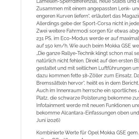
Lamellen-Sperrdifferenzial, neue Stabis und 
Zusammen mit einem angepassten Lenk- und 
engeren Kurven liefern“, erläutert das Magazi
Allerdings gebe der Sport-Corsa nicht in jed
Zwei weitere Fahrmodi sorgen für etwas ab
231 PS, im Eco-Modus werde er auf maximale
auf 150 km/h. Wie auch beim Mokka GSE wer
„Die ganze Rallye-Technik klingt schon mal s
natürlich nicht fehlen. Direkt auf den ersten
gestaltet und mit seitlichen Luftführungen um
dazu kommen fette 18-Zöller zum Einsatz. D
Bremssätteln hervor“, heißt es in dem Bericht.
Auch im Innenraum herrsche ein sportliches
Platz, die schwarze Polsterung bekomme zusä
Infotainment werde mit neuen Funktionen und 
bekomme Alcantara-Einfassungen oben und un
Juni i2026)
Kombinierte Werte für Opel Mokka GSE gem