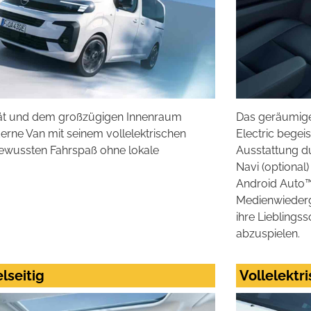
ität und dem großzügigen Innenraum
Das geräumige
rne Van mit seinem vollelektrischen
Electric begeis
bewussten Fahrspaß ohne lokale
Ausstattung du
Navi (optional
Android Auto™1
Medienwiederga
ihre Liebling
abzuspielen.
lseitig
Vollelektr