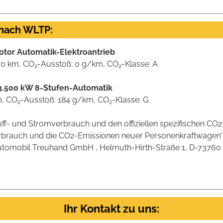
 nach WLTP:
motor Automatik-Elektroantrieb
00 km, CO
-Ausstoß: 0 g/km, CO
-Klasse: A
2
2
 / 3.500 kW 8-Stufen-Automatik
m, CO
-Ausstoß: 184 g/km, CO
-Klasse: G
2
2
stoff- und Stromverbrauch und den offiziellen spezifischen 
verbrauch und die CO2-Emissionen neuer Personenkraftwagen
omobil Treuhand GmbH , Helmuth-Hirth-Straße 1, D-73760 Ostf
Ihr Kontakt zu uns: