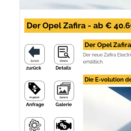
Der Opel Zafira - ab € 40.6
Der Opel Zafira
Der neue Zafira Electr
erhältlich.
zurück
Details
Die E-volution d
Anfrage
Galerie