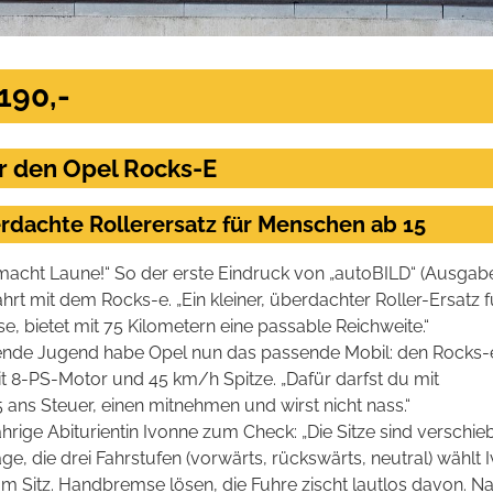
190,-
r den Opel Rocks-E
erdachte Rollerersatz für Menschen ab 15
macht Laune!“ So der erste Eindruck von „autoBILD“ (Ausgab
hrt mit dem Rocks-e. „Ein kleiner, überdachter Roller-Ersatz f
e, bietet mit 75 Kilometern eine passable Reichweite.“
bende Jugend habe Opel nun das passende Mobil: den Rocks-e
it 8-PS-Motor und 45 km/h Spitze. „Dafür darfst du mit
 ans Steuer, einen mitnehmen und wirst nicht nass.“
ährige Abiturientin Ivonne zum Check: „Die Sitze sind verschie
e, die drei Fahrstufen (vorwärts, rückswärts, neutral) wählt 
am Sitz. Handbremse lösen, die Fuhre zischt lautlos davon. N