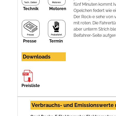
fünf Minuten kommt Ivo
Technik
Motoren
Opelchen federt wie ei
Der Rock-e sehe von v
mit roten. Die Fahrertü
aber unterm Strich bl
Beifahrer-Seite aufgerol
Presse
Termin
Downloads
Preisliste
Verbrauchs- und Emissionswerte