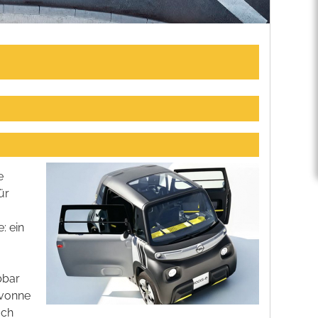
e
ür
: ein
bbar
Ivonne
ach