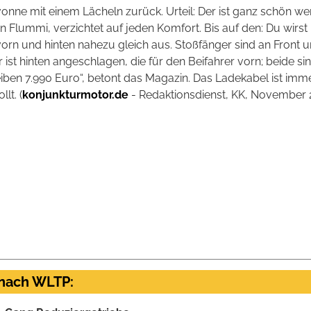
nne mit einem Lächeln zurück. Urteil: Der ist ganz schön wen
n Flummi, verzichtet auf jeden Komfort. Bis auf den: Du wirst n
orn und hinten nahezu gleich aus. Stoßfänger sind an Front u
r ist hinten angeschlagen, die für den Beifahrer vorn; beide sin
eiben 7.990 Euro“, betont das Magazin. Das Ladekabel ist imme
lt. (
konjunkturmotor.de
- Redaktionsdienst, KK, November 
 nach WLTP: