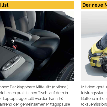
llst
Der neue M
ionen: Der klappbare Mittelsitz (optional)
Mit dem geräu
et einen praktischen Tisch, auf dem in
leistungsstark
er Laptop abgestellt werden kann. Für
Batterie mit e
ährend der gemeinsamen Mittagspause
lokal emission