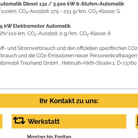
utomatik Diesel 132 / 3.500 kW 8-Stufen-Automatik
 l/100km, CO
-Ausstoß: 275 - 233 g/km, CO
-Klasse: G
2
2
5 kW Elektromotor Automatik
 kWh/100 km, CO
-Ausstoß: 0 g/km, CO
-Klasse: A
2
2
stoff- und Stromverbrauch und den offiziellen spezifischen 
verbrauch und die CO2-Emissionen neuer Personenkraftwagen
omobil Treuhand GmbH , Helmuth-Hirth-Straße 1, D-73760 Ostf
Ihr Kontakt zu uns:
Werkstatt
Montag bis Freitag