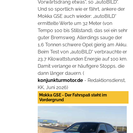
Vorwärtsdrang etwas“, so „autoBILD“.
Und so sportlich wie er fährt, ankere der
Mokka GSE auch wieder: „autoBILD“
ermittelte Werte um 32 Meter (von
Tempo 100 bis Stillstand), das sei ein sehr
guter Bremsweg. Allerdings sauge der
1,6 Tonnen schwere Opel gierig am Akku.
Beim Test von „autoBILD“ verbrauchte er
23,7 Kilowattstunden Energie auf 100 km.
Damit verlange er häufigere Stopps, die
dann länger dauern. (
konjunkturmotor.de
- Redaktionsdienst,
KK, Juni 2026)
Mokka GSE - Der Fahrspaß steht im
Vordergrund