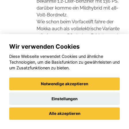
bekannte 1,2-Liter-Benziner mit 136 PS,
darüber komme ein Mildhybrid mit 48-
Volt-Bordnetz.
Wie schon beim Vorfacelift fahre der
Mokka auch als vollelektrische Variante
mit einem 156 PS starken E-Motor und
einem 54-kWh-Akku, der dem Mokka
Wir verwenden Cookies
Electric eine WLTP-Reichweite von 403
Kilometern verpassen soll. Das seien
Diese Webseite verwendet Cookies und ähnliche
Technologien, um die Basisfunktion zu gewährleisten und
übrigens vier Kilometer weniger als
um Zusatzfunktionen zu bieten.
bisher. (
konjunkturmotor.de
-
Redaktionsdienst, KK, November 2024)
Notwendige akzeptieren
Einstellungen
Ihr Kontakt zu uns:
Alle akzeptieren
Datenschutz
Impressum / AGBs
Autohaus Jan Martensen