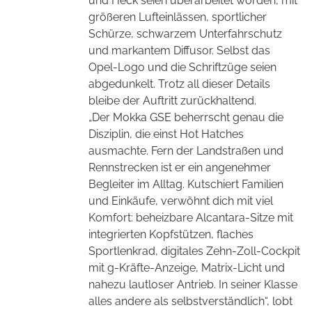
und Heck seien überarbeitet worden, mit
größeren Lufteinlässen, sportlicher
Schürze, schwarzem Unterfahrschutz
und markantem Diffusor. Selbst das
Opel-Logo und die Schriftzüge seien
abgedunkelt. Trotz all dieser Details
bleibe der Auftritt zurückhaltend.
„Der Mokka GSE beherrscht genau die
Disziplin, die einst Hot Hatches
ausmachte. Fern der Landstraßen und
Rennstrecken ist er ein angenehmer
Begleiter im Alltag. Kutschiert Familien
und Einkäufe, verwöhnt dich mit viel
Komfort: beheizbare Alcantara-Sitze mit
integrierten Kopfstützen, flaches
Sportlenkrad, digitales Zehn-Zoll-Cockpit
mit g-Kräfte-Anzeige, Matrix-Licht und
nahezu
l
autloser Antrieb. In seiner Klasse
alles andere als selbstverständlich“, lobt