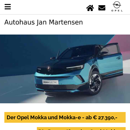
Der Opel Mokka und Mokka-e - ab € 27.390,-