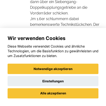
dann über ein Siebengang-
Doppelkupplungsgetriebe an die
Vorderräder schicken.
„Im 1.6er schlummern dabei
bemerkenswerte Technikstückchen. Der
Abgaslader mit variablen
Turbinenschaufeln (sehr selten bei
Wir verwenden Cookies
Benzinern) zum Beispiel, eine schnelle,
Diese Webseite verwendet Cookies und ähnliche
per Hydraulik geschaltete Steuerzeiten-
Technologien, um die Basisfunktion zu gewährleisten und
Verstellung oder der besonders effiziente
um Zusatzfunktionen zu bieten.
Kniff, Einlassventile sehr früh zu schließen
und so den Verbrennungsdruck zu
Notwendige akzeptieren
steigern (Miller-Zyklus) gehören auch
dazu“, erläutert das Magazin.
Im Ergebnis laufe der Grandland dann
Einstellungen
angenehm kräftig (in 7,8 Sekunden spurte
er auf Tempo 100), hänge aktiv am Gas
Alle akzeptieren
und schaffe 220 km/h Spitze. Auch könne
Datenschutz
Impressum / AGBs
er ausgesprochen sparsam und dank