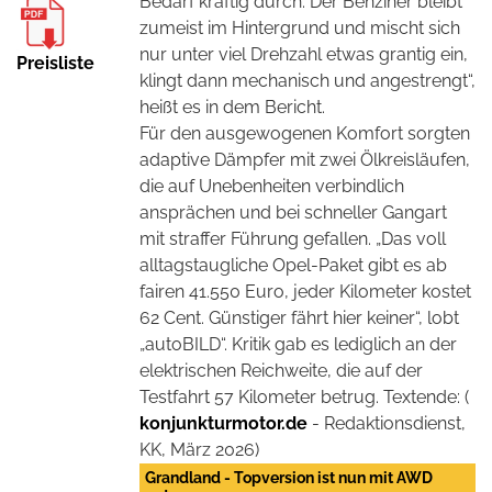
Bedarf kräftig durch. Der Benziner bleibt
zumeist im Hintergrund und mischt sich
nur unter viel Drehzahl etwas grantig ein,
Preisliste
klingt dann mechanisch und angestrengt“,
heißt es in dem Bericht.
Für den ausgewogenen Komfort sorgten
adaptive Dämpfer mit zwei Ölkreisläufen,
die auf Unebenheiten verbindlich
ansprächen und bei schneller Gangart
mit straffer Führung gefallen. „Das voll
alltagstaugliche Opel-Paket gibt es ab
fairen 41.550 Euro, jeder Kilometer kostet
62 Cent. Günstiger fährt hier keiner“, lobt
„autoBILD“. Kritik gab es lediglich an der
elektrischen Reichweite, die auf der
Testfahrt 57 Kilometer betrug. Textende: (
konjunkturmotor.de
- Redaktionsdienst,
KK, März 2026)
Grandland - Topversion ist nun mit AWD