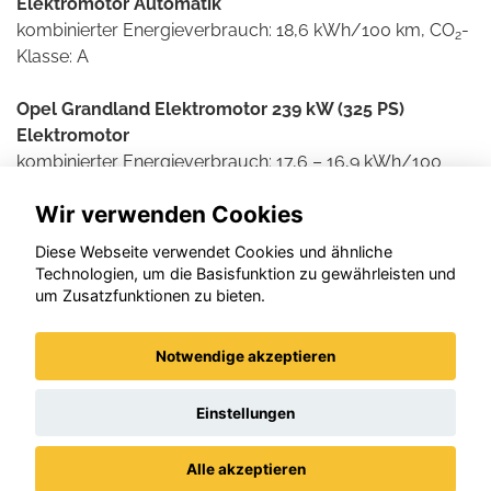
Elektromotor Automatik
kombinierter Energieverbrauch: 18,6 kWh/100 km, CO
-
2
Klasse: A
Opel Grandland Elektromotor 239 kW (325 PS)
Elektromotor
kombinierter Energieverbrauch: 17,6 – 16,9 kWh/100
km, CO
-Ausstoß: 0 g/km, CO
-Klasse: A
2
2
Wir verwenden Cookies
Weitere Informationen zum offiziellen Kraftstoff- und
Diese Webseite verwendet Cookies und ähnliche
Stromverbrauch und den offiziellen spezifischen CO2-
Technologien, um die Basisfunktion zu gewährleisten und
Emissionen neuer Personenkraftwagen können dem
um Zusatzfunktionen zu bieten.
'Leitfaden über den Kraftstoffverbrauch und die CO2-
Emissionen neuer Personenkraftwagen' entnommen
Notwendige akzeptieren
werden, der an allen Verkaufsstellen und bei der DAT
Deutsche Automobil Treuhand GmbH , Helmuth-Hirth-
Einstellungen
Straße 1, D-73760 Ostfildern unentgeltlich erhältlich ist.
Alle akzeptieren