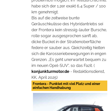
problemlos möglich, im Testdurchschnitt
habe sich der 1.2er exakt 6,4 Super / 100
km genehmigt.
Bis auf die zeitweise bunte
Geräuschkulisse des Hybridantriebs sei
der Frontera kein stressig-lauter Bursche,
rolle sogar ausgesprochen sanft ab,
dicke Buckel in der Straßenoberfläche
federe er sauber aus. Gleichzeitig hielten
sich die Karosseriebewegungen in engen
Grenzen. „Es geht unerwartet bequem zu
im neuen Opel-SUV“, so das Fazit. (
konjunkturmotor.de
- Redaktionsdienst,
KK, April 2025)
Frontera - Punktet mit viel Platz und einer
einfachen Handhabung