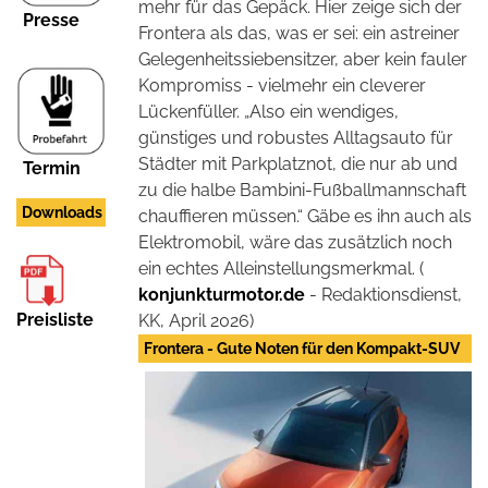
mehr für das Gepäck. Hier zeige sich der
Presse
Frontera als das, was er sei: ein astreiner
Gelegenheitssiebensitzer, aber kein fauler
Kompromiss - vielmehr ein cleverer
Lückenfüller. „Also ein wendiges,
günstiges und robustes Alltagsauto für
Städter mit Parkplatznot, die nur ab und
Termin
zu die halbe Bambini-Fußballmannschaft
Downloads
chauffieren müssen.“ Gäbe es ihn auch als
Elektromobil, wäre das zusätzlich noch
ein echtes Alleinstellungsmerkmal. (
konjunkturmotor.de
- Redaktionsdienst,
Preisliste
KK, April 2026)
Frontera - Gute Noten für den Kompakt-SUV