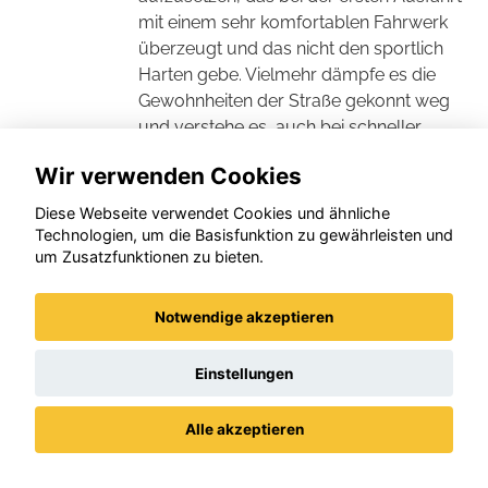
mit einem sehr komfortablen Fahrwerk
überzeugt und das nicht den sportlich
Harten gebe. Vielmehr dämpfe es die
Gewohnheiten der Straße gekonnt weg
und verstehe es, auch bei schneller
gefahrenen Kurven unangenehm
Wir verwenden Cookies
Wankbewegungen zu vermeiden. „Hinzu
kommt eine Lenkung, die feinnervig aus
Diese Webseite verwendet Cookies und ähnliche
der Mittellage arbeitet und damit gerade
Technologien, um die Basisfunktion zu gewährleisten und
bei engen Kehren angenehm präzise ist.
um Zusatzfunktionen zu bieten.
Der Sportfahrer mag sich das noch etwas
straffer wünschen, muss aber ohnehin
Notwendige akzeptieren
damit leben, dass es sich beim Frontera
Electric um ein Familienauto mit sehr
Einstellungen
gelungenem Raumkonzept handelt“,
betont „autoBILD“. (
konjunkturmotor.de
-
Alle akzeptieren
Redaktionsdienst, KK, Dezember 2024)
Datenschutz
Impressum / AGBs
Frontera - Blick auf den Nachfolger des
Crossland