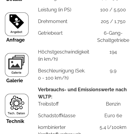
Leistung (in PS)
100 / 5.500
Drehmoment
205 / 1.750
Getriebeart
6-Gang-
Anfrage
Schaltgetriebe
Höchstgeschwindigkeit
194
(in km/h)
Beschleunigung (Sek.
9,9
0 - 100 km/h)
Galerie
Verbrauchs- und Emissionswerte nach
WLTP:
Treibstoff
Benzin
Schadstoffklasse
Euro 6e
Technik
kombinierter
5,4 l/100km