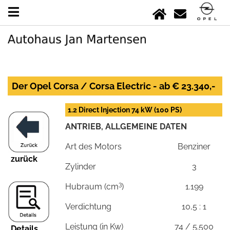
Der Opel Corsa / Corsa Electric - ab € 23.340,-
1.2 Direct Injection 74 kW (100 PS)
ANTRIEB, ALLGEMEINE DATEN
Art des Motors
Benziner
zurück
Zylinder
3
3
Hubraum (cm
)
1.199
Verdichtung
10,5 : 1
Leistung (in Kw)
74 / 5.500
Details