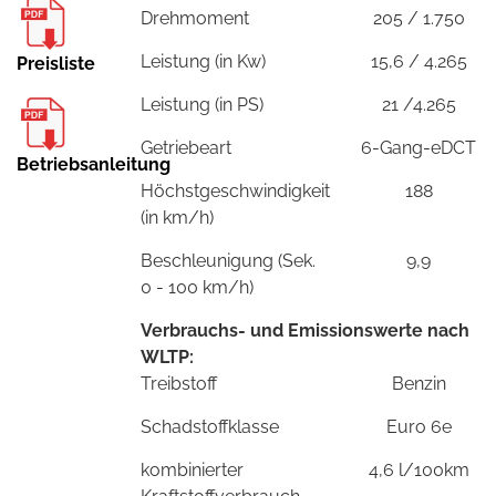
Drehmoment
205 / 1.750
Leistung (in Kw)
15,6 / 4.265
Preisliste
Leistung (in PS)
21 /4.265
Getriebeart
6-Gang-eDCT
Betriebsanleitung
Höchstgeschwindigkeit
188
(in km/h)
Beschleunigung (Sek.
9,9
0 - 100 km/h)
Verbrauchs- und Emissionswerte nach
WLTP:
Treibstoff
Benzin
Schadstoffklasse
Euro 6e
kombinierter
4,6 l/100km