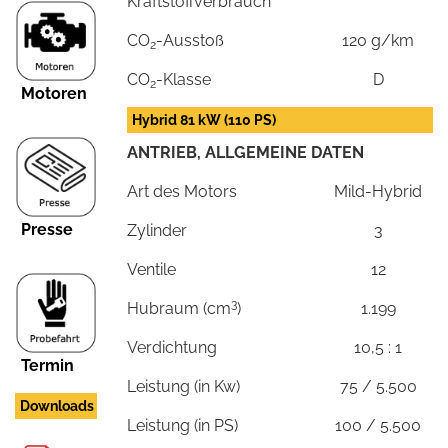
Kraftstoffverbrauch
CO
-Ausstoß
120 g/km
2
CO
-Klasse
D
2
Motoren
Hybrid 81 kW (110 PS)
ANTRIEB, ALLGEMEINE DATEN
Art des Motors
Mild-Hybrid
Presse
Zylinder
3
Ventile
12
3
Hubraum (cm
)
1.199
Verdichtung
10,5 : 1
Termin
Leistung (in Kw)
75 / 5.500
Downloads
Leistung (in PS)
100 / 5.500