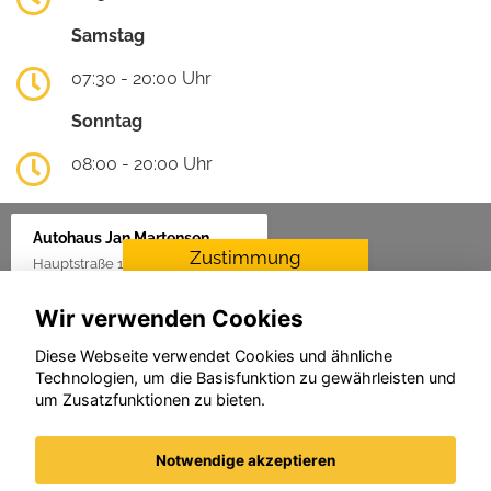
Samstag
07:30 - 20:00 Uhr
Sonntag
08:00 - 20:00 Uhr
Autohaus Jan Martensen
Zustimmung
Hauptstraße 1, 25862 Goldelund
erforderlich
Wir verwenden Cookies
Für die Aktivierung der
Karten- und
Diese Webseite verwendet Cookies und ähnliche
Navigationsdienste ist Ihre
Technologien, um die Basisfunktion zu gewährleisten und
Zustimmung zu den
um Zusatzfunktionen zu bieten.
Datenschutzrichtlinien vom
Drittanbieter Google LLC
erforderlich.
Notwendige akzeptieren
Zustimmen und