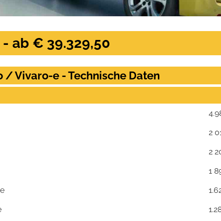
 - ab € 39.329,50
o / Vivaro-e - Technische Daten
4.9
2 0
2 2
1 8
se
1.6
e
1.2