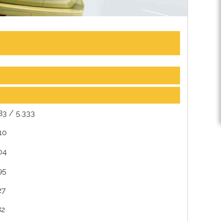
83 / 5.333
10
04
95
27
82