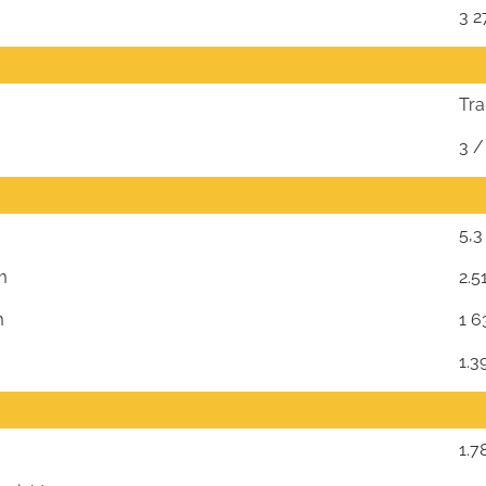
3 2
Tra
3 /
5,3
m
2.5
m
1 6
m
1.3
1.7