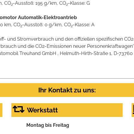
m, CO
-Ausstoß: 195 g/km, CO
-Klasse: G
2
2
romotor Automatik-Elektroantrieb
00 km, CO
-Ausstoß: 0 g/km, CO
-Klasse: A
2
2
stoff- und Stromverbrauch und den offiziellen spezifischen 
verbrauch und die CO2-Emissionen neuer Personenkraftwagen
omobil Treuhand GmbH , Helmuth-Hirth-Straße 1, D-73760 Ostf
Ihr Kontakt zu uns:
Werkstatt
Montag bis Freitag