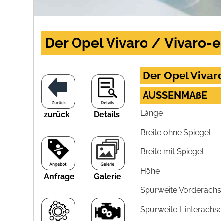
Der Opel Vivaro / Vivaro-e
Der Opel Vivar
AUSSENMAßE
Länge
zurück
Details
Breite ohne Spiegel
Breite mit Spiegel
Höhe
Anfrage
Galerie
Spurweite Vorderach
Spurweite Hinterachs