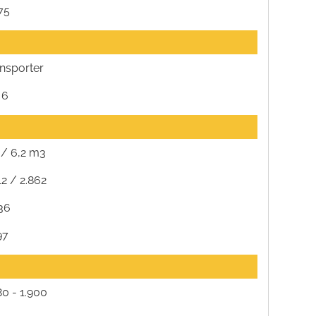
75
nsporter
 6
 / 6,2 m3
12 / 2.862
36
97
80 - 1.900