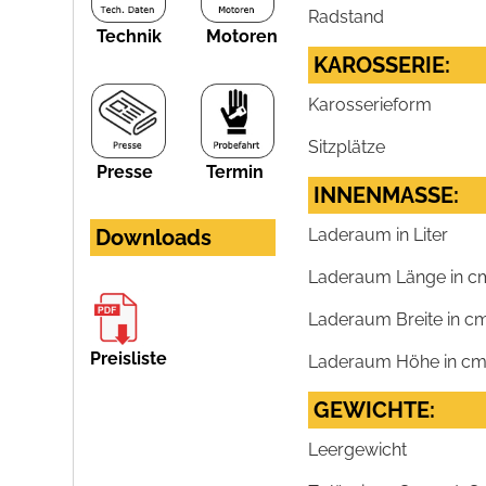
Radstand
Technik
Motoren
KAROSSERIE:
Karosserieform
Sitzplätze
Presse
Termin
INNENMASSE:
Downloads
Laderaum in Liter
Laderaum Länge in c
Laderaum Breite in c
Preisliste
Laderaum Höhe in c
GEWICHTE:
Leergewicht